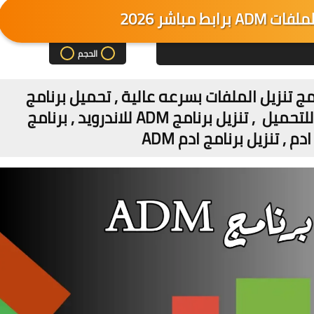
ط مباشر 2026
الحجم
امج تنزيل الملفات بسرعه عالية , تحميل برنامج
adm اخر اصدار 2026 , برنامج adm للتحميل , تنزيل برنامج ADM للاندرويد , برنامج
 , تنزيل برنامج ادم ADM