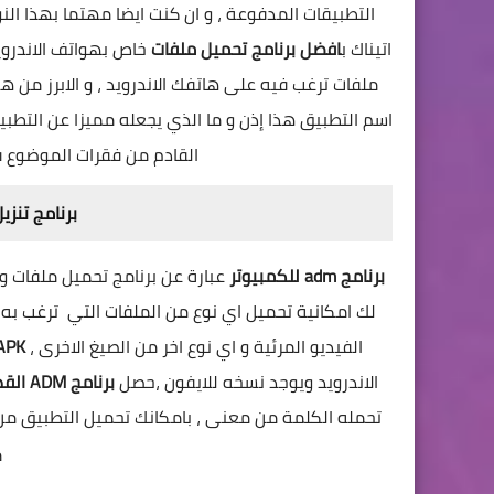
التطبيقات المدفوعة ، و ان كنت ايضا مهتما بهذا الن
اتيناك ب
افضل برنامج تحميل ملفات
خاص بهواتف الاندروي
ملفات ترغب فيه على هاتفك الاندرويد ، و الابرز من هذ
اسم التطبيق هذا إذن و ما الذي يجعله مميزا عن التطب
القادم من فقرات الموضوع فاب
برنامج تنزي
برنامج adm للكمبيوتر
عبارة عن برنامج تحميل ملفات و 
لك امكانية تحميل اي نوع من الملفات التي ترغب به
الفيديو المرئية و اي نوع اخر من الصيغ الاخرى ،
ADM APK
الاندرويد ويوجد نسخه للايفون ،حصل
برنامج ADM القديم
تحمله الكلمة من معنى ، بامكانك تحميل التطبيق من
م