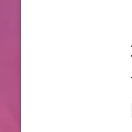
Footb تضم