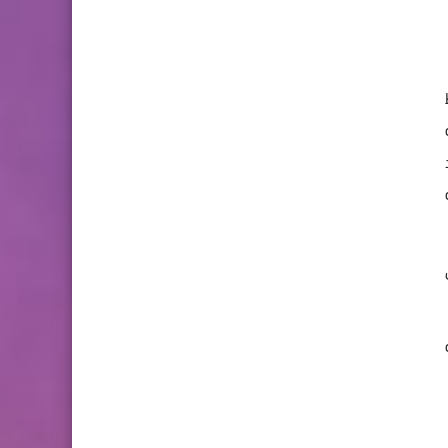
ط
ه
مة