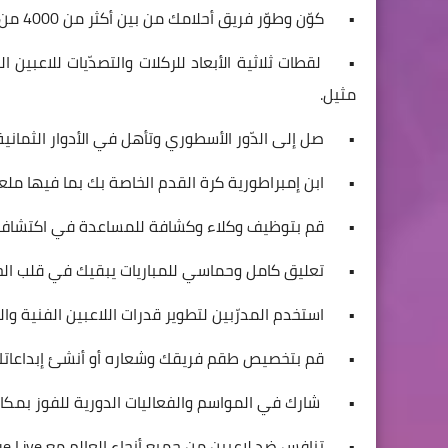
•
كوّن وطوّر فريق أحلامك من بين أكثر من 4000 من لاعبي FIFPro™ المُعتمدين.
•
لقطات ثلاثية الأبعاد للركلات والتصدّيات للاعبي
مثيل.
•
صل إلى الدّور الأسطوري وتأهل في الأدوار الثمانية وتنافس في
•
ابن إمبراطورية كرة القدم الخاصة بك بما فيها ملعب
•
قم بتوظيف وكلاء وكشافة للمساعدة في اكتشاف 
•
تعليق كامل وحماسي للمباريات يبقيك في قلب الح
•
استخدم المدرّبين لتطوير قدرات اللاعبين الفنية والب
•
قم بتخصيص طقم فريقك وشعاره أو أنشئ إبداعاتك
• شارك في المواسم والفعاليات الدورية للفوز بمكاف
•
تنافس ضد لاعبين من جميع أنحاء العالم مع Dream League Live.