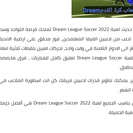
المرخصة ميزات جديدة مظهر حديث لعبة Dream League Soccer 2022 تمنحك فرصة التواجد وس
ارة مع فريق الأحلام الذي تريده بين 4000 الف لاعب من لاعبين الفيفا المعتمدين، فوز محقق على ارضية الاندية
لى الادوار الثامنة في وقت واحد، تحركات لعبين بلقطات ثلاثية ابعاد
ووضوح تام يمكنك من الاستمتاع اثناء اللعب تمتلك لعبة Dream League Soccer تعليق كامل للمباريات ، فرق مخصص
اطلاق.
هر، يمكنك تطوير قدرات لاعبين فريقك كن انت اسطورة الملاعب في
الشعر .
طريقة لعب جديده للغاية محسنة تحسين كامل بشكل يناسب الجميع لعبة Dream League Soccer 2022 هي أفضل حز
عبة الجميلة.