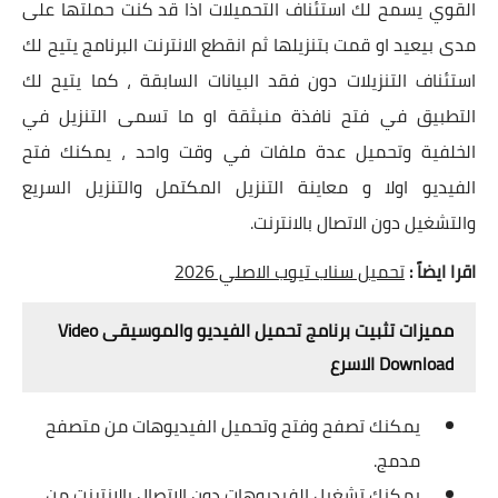
القوي يسمح لك استئناف التحميلات اذا قد كنت حملتها على
مدى بيعيد او قمت بتنزيلها ثم انقطع الانترنت البرنامج يتيح لك
استئناف التنزيلات دون فقد البيانات السابقة ، كما يتيح لك
التطبيق في فتح نافذة منبثقة او ما تسمى التنزيل في
الخلفية وتحميل عدة ملفات في وقت واحد ، يمكنك فتح
الفيديو اولا و معاينة التنزيل المكتمل والتنزيل السريع
والتشغيل دون الاتصال بالانترنت.
اقرا ايضاً :
تحميل سناب تيوب الاصلي 2026
مميزات تثبيت برنامج تحميل الفيديو والموسيقى Video
Download الاسرع
يمكنك تصفح وفتح وتحميل الفيديوهات من متصفح
مدمج.
يمكنك تشغيل الفيديوهات دون الاتصال بالإنترنت من