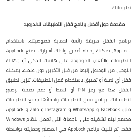
تطبيقاتك.
مقدمة حول أفضل برنامج قفل التطبيقات للاندرويد
برنامج القفل طريقة رائعة لحماية خصوصيتك. باستخدام
AppLock، يمكنك إخفاء أعمق وأحلك أسرارك. يمنع AppLock
التطبيقات والألعاب الموجودة على هاتفك الذكي أو جهازك
اللوحي من الوصول إليها من قبل الآخرين دون علمك. يمكنك
قفل أي لعبة أو تطبيق باستخدام قفل التطبيقات. تنزيل تطبيق
القفل هذا مع رمز PIN أو النمط أو دعم بصمة الإصبع
لتطبيقاتك. برنامج قفل التطبيقات واخفائها جميع التطبيقات
مثل: Facebook و WhatsApp و Instagram و Zalo و AppLock
مصمم ليتم تشغيله على الأجهزة التي تعمل بنظام Windows
فقط. تم تثبيت برنامج AppLock في المصنع وحمايته بواسطة