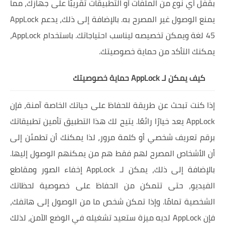
بقفل أي نوع من الملفات أو التطبيقات تقريبًا على جهازك، مما
يمنع الوصول غير المصرح به. بالإضافة إلى ذلك، يدعم AppLock
45 لغة ويمكن تخصيصه ليناسب احتياجاتك. باستخدام AppLock،
يمكنك التأكد من حماية خصوصيتك.
كيف يمكن لـ AppLock حماية خصوصيتك
إذا كنت تبحث عن طريقة للحفاظ على حياتك الخاصة آمنة، فإن
AppLock يعد خيارًا رائعًا. يتيح لك هذا التطبيق تأمين تطبيقاتك
برقم تعريف شخصي أو كلمة مرور، لذا يمكنك أن تطمئن إلى
أن الأشخاص المصرح لهم فقط هم من يمكنهم الوصول إليها.
بالإضافة إلى ذلك، يمكن لـ AppLock إخفاء الصور ومقاطع
الفيديو، حتى تتمكن من الحفاظ على خصوصية لحظاتك
الشخصية تمامًا. وإذا تمكن شخص ما من الوصول إلى هاتفك،
فإن AppLock لديه ميزة ستعيد تشغيله في الوضع الآمن، لذلك