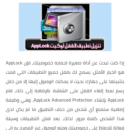
إذا كنت تبحث عن أداة صغيرة لحماية خصوصيتك، فإن AppLock
هو الخيار الأمثل. يسمح لك بقفل جميع التطبيقات التي قمت
بتثبيتها على جهازك بحيث لا يمكنك الوصول إليها إلا من خلال
رسم نمط إلغاء القفل على الشاشة. بالإضافة إلى ذلك، قام
AppLock بإنشاء AppLock Advanced Protection، وهي وظيفة
إضافية ستمنع أي شخص من حذف التطبيق ما لم يكن لدى
هذا الشخص كلمة مرور. لذلك، يعد قفل التطبيقات وسيلة
فعالة للحفاظ على خصوصيتك ومنع الوصول غير المصرح به إلى