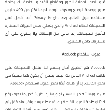
قبو للصور لحماية الصور ومقاطع الفيديو الخاصة بك بكلمة
مرور وبصمة الإصبع ومعرف الوجه. لديها أكثر من 400 مليون
مستخدم حول العالم. يعد Privacy Knight أحد أفضل قفل
التطبيقات لنظام Android والذي يغطي بعض الميزات الممتازة
لتأمين تطبيقاتك. إنه خالي من الإعلانات ولا يحتوي على أي
مشتريات داخل التطبيق.
عيوب استخدام AppLock
AppLock هو تطبيق أمان يسمح لك بقفل التطبيقات على
هاتف Android الخاص بك. بينما يمكن أن يكون هذا مفيدًا في
بعض الحالات، إلا أن هناك أيضًا بعض عيوب استخدام AppLock.
من عيوبها أنه من السهل تجاوزها. إذا كان شخص ما يعرف رقم
PIN أو كلمة المرور الخاصة بك، فيمكنه بسهولة إلغاء قفل أي
تطبيقات مقفلة. بالإضافة إلى ذلك، توفر بعض أقفال التطبيقات