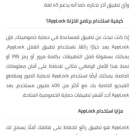
وأي تطبيق آخر تختاره. كما أنه يدعم 45 لغة.
كيفية استخدام برنامج الخزنة AppLock؟
إذا كنت تبحث عن تطبيق للمساعدة في حماية خصوصيتك، فإن
AppLock يعد خيارًا رائعًا. باستخدام تطبيق القفل AppLock،
يمكنك بسهولة قفل التطبيقات بكلمة مرور أو رمز PIN أو
نمط. هذا الأمان الإضافي مثالي للحفاظ على أمان معلوماتك
الخاصة. يمكنك أيضًا استخدام AppLock لحماية الصور ومقاطع
الفيديو الخاصة بك. مع أكثر من 400 مليون مستخدم، يعد
AppLock أحد أشهر تطبيقات حماية الخصوصية المتاحة.
مزايا استخدام AppLock
AppLock هو تطبيق رائع للحفاظ على هاتفك آمنًا. يسمح لك