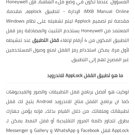
المسؤول. عندما تكون في وضع ملء الشاشة، فإن Honeywell
MX8 Manual Online: الإدارة - لتطبيق applock، مقدمة.
مقدمة تم تصميم Applock ليتم تشغيله على نظام Windows
المعتمد من Honeywell يستخدم التثبيت والمصادقة رمز قفل
التطبيق المكون من 4 أرقام لإلغاء
قفل التطبيق
عند تنشيطه
لأول مرة. يمكن استخدام رمز القفل لمنع وصول المستخدمين
غير المصرح لهم إلى التطبيق.
ما هو تطبيق القفل AppLock للاندرويد
لوكيت هو أفضل برنامج قفل التطبيقات والصور والفيديوهات
كما ان برنامج القفل متاح للاندرويد Android يتيح لك قفل
تطبيقاتك وملفاتك. من خلال القيام بذلك، فإنه يؤمن جهازك
بطرق تتجاوز كلمة المرور التقليدية أو قفل النمط. يمكن لـ
AppLock قفل Facebook و WhatsApp و Gallery و Messenger