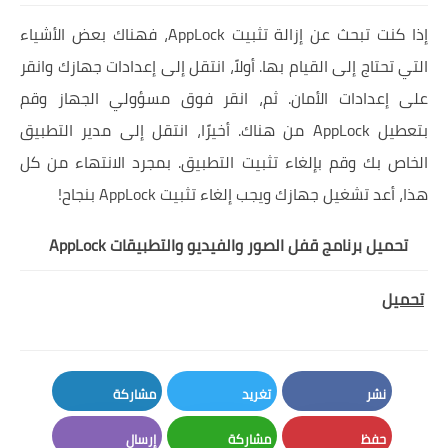
إذا كنت تبحث عن إزالة تثبيت AppLock، فهناك بعض الأشياء
التي تحتاج إلى القيام بها. أولاً، انتقل إلى إعدادات جهازك وانقر
على إعدادات الأمان. ثم، انقر فوق مسؤولي الجهاز وقم
بتعطيل AppLock من هناك. أخيرًا، انتقل إلى مدير التطبيق
الخاص بك وقم بإلغاء تثبيت التطبيق. بمجرد الانتهاء من كل
هذا، أعد تشغيل جهازك ويجب إلغاء تثبيت AppLock بنجاح!
تحميل برنامج قفل الصور والفيديو والتطبيقات AppLock
تحميل
نشر
تغريد
مشاركة
LinkedIn
Twitter
Facebook
حفظ
مشاركة
إرسال