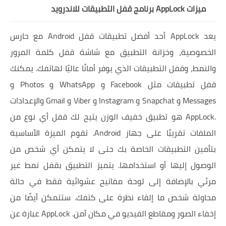
ميزات AppLock برنامج قفل التطبيقات للاندرويد
يعد AppLock أحد أفضل تطبيقات قفل Android مع حارس
الخصوصية، وخزانة التطبيق مع شاشة قفل كلمة المرور
والنمط، وقفل التطبيقات الذي يوفر أمانًا عاليًا لهاتفك. يمكنك
قفل تطبيقات مثل Facebook و WhatsApp و Photos و
Messages و Snapchat و Instagram و Viber و Gmail والإعدادات
.AppLock هو تطبيق خفيف الوزن يتيح لك قفل أي نوع من
الملفات تقريبًا على جهاز Android. تقوم الميزة الأساسية
بتأمين التطبيقات الخاصة بك حتى لا يتمكن أي شخص من
الوصول إليها أو استخدامها. يتميز التطبيق بقفل نمط غير
مرئي بالإضافة إلى لوحة مفاتيح عشوائية فقط في حالة
محاولة شخص ما إلقاء نظرة على كتفك. ستتمكن أيضًا من
إخفاء الصور ومقاطع الفيديو في مكان آمن. AppLock عبارة عن